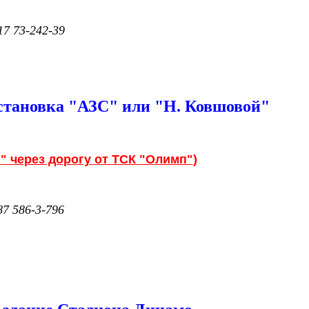
17 73-242-39
становка "АЗС" или
"Н. Ковшовой"
" через дорогу от ТСК "Олимп"
)
87 586-3-796