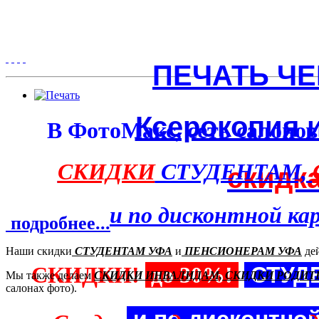
ПЕЧАТЬ ЧЕ
Ксерокопия 
В ФотоМакс, сеть салоно
СКИДКИ
СТУДЕНТАМ,
скидк
и по дисконтной к
подробнее...
Наши скидки
СТУДЕНТАМ УФА
и
ПЕНСИОНЕРАМ УФА
дей
СКИДКИ!
до 30%!
СТУД
Мы также делаем
СКИДКИ ИНВАЛИДАМ, СКИДКИ РОДИТЕЛ
салонах фото).
и по дисконтно