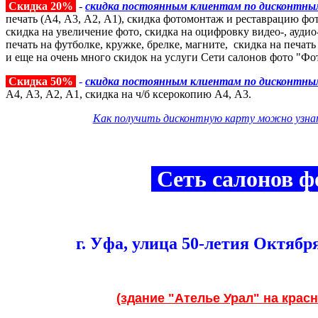
Скидка 20%
-
скидка постоянным клиентам по дисконтн
печать (А4, А3, А2, А1), скидка фотомонтаж и реставрацию фо
скидка на увеличение фото, скидка на оцифровку видео-, аудио
печать на футболке, кружке, брелке, магните, скидка на печат
и еще на очень много скидок на услуги Сети салонов фото "Фо
Скидка 50%
-
скидка постоянным клиентам по дисконтн
А4, А3, А2, А1, скидка на ч/б ксерокопию А4, А3.
Как получить дисконтную карту можно узна
Сеть салонов 
г. Уфа
,
улица 50-летия Октября
(здание "Ателье Урал" на крас