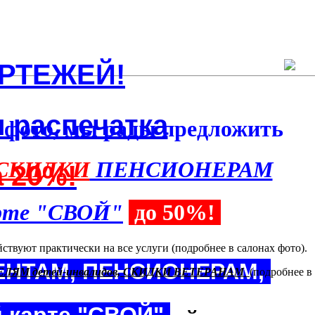
РТЕЖЕЙ!
и распечатка
в фото, мы рады предложить
СКИДКИ
ПЕНСИОНЕРАМ
а 20%!
арте "СВОЙ"
до 50%!
ствуют практически на все услуги (подробнее в салонах фото).
ЕНТАМ, ПЕНСИОНЕРАМ,
ЯМ детей-инвалидов, СКИДКИ ВЕТЕРАНАМ
(подробнее в
й карте "СВОЙ"