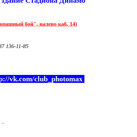
2, здание Стадиона Динамо
опашный бой", налево каб. 14
)
87 136-11-85
://vk.co
m/club_photomax