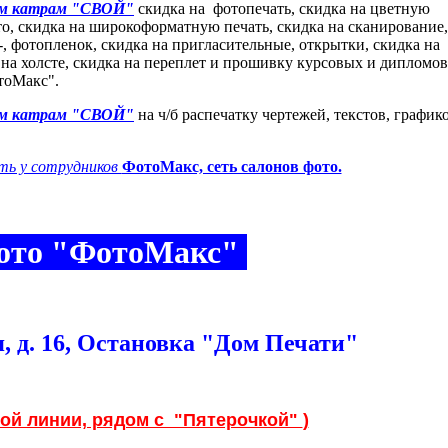
ым катрам "СВОЙ"
скидка на фотопечать, скидка на цветную
то, скидка на широкоформатную печать, скидка на сканирование,
-, фотопленок, скидка на пригласительные, открытки, скидка на
ь на холсте, скидка на переплет и прошивку курсовых и дипломов
тоМакс".
ым катрам "СВОЙ"
на ч/б распечатку чертежей, текстов, график
ть у сотрудников
ФотоМакс, сеть салонов фото.
фото "ФотоМакс"
, д. 16, Остановка "Дом Печати"
ной линии, рядом с "Пятерочкой"
)