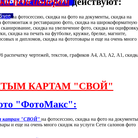
ки пенсионерам
действуют:
бнее
м Уфа
на фотосессию, скидка на фото на документы, скидка на
дка фотомонтаж и реставрацию фото, скидка на широкоформатную
а сканирование, скидка на увеличение фото, скидка на оцифровк
ки, скидка на печать на футболке, кружке, брелке, магните,
урсовых и дипломов, скидка на фототовары и еще на очень много
/б распечатку чертежей, текстов, графиков А4, А3, А2, А1, скидк
ТЫМ КАРТАМ "СВОЙ"
фото "ФотоМакс":
ым катрам "СВОЙ"
на фотосессию, скидка на фото на документ
овары и еще на очень много скидок на услуги Сети салонов фото