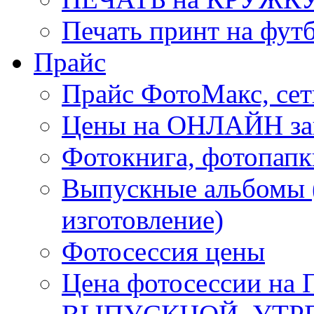
Печать принт на футб
Прайс
Прайс ФотоМакс, сет
Цены на ОНЛАЙН за
Фотокнига, фотопапк
Выпускные альбомы 
изготовление)
Фотосессия цены
Цена фотосессии н