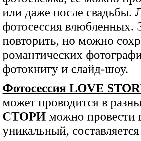
или даже после свадьбы.
фотосессия влюбленных. Э
повторить, но можно сохр
романтических фотографи
фотокнигу и слайд-шоу.
Фотосессия LOVE STOR
может проводится в разн
СТОРИ
можно провести 
уникальный, составляется