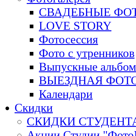
СВАДЕБНЫЕ ФО
LOVE STORY
Фотосессия
Фото с утренников
Выпускные альбо
ВЫЕЗДНАЯ ФОТ
Календари
Скидки
СКИДКИ СТУДЕНТ
Акции Студии "Фото