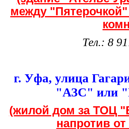
между "Пятерочкой"
ком
Тел.: 8 9
г.
Уфа
,
улица Гагари
"АЗС" или
"
(жилой дом за ТОЦ "
напротив от