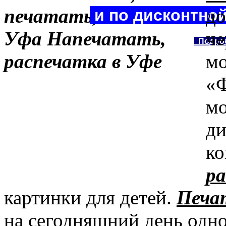
до
и по дисконтно
че
Подро
мо
«Ф
мо
ди
ко
ра
картинки для детей.
Печа
на сегодняшний день одно